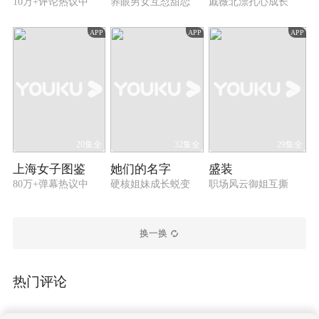
10万+评论热议中
养眼男女互怼甜恋
戚薇北漂扎心成长
APP
APP
APP
20集全
32集全
29集全
上海女子图鉴
她们的名字
盛装
80万+弹幕热议中
硬核姐妹成长蜕变
职场风云御姐互撕
换一换
热门评论