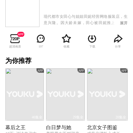
现代都市女田心与姐姐田妮经营网络服装店，生
意兴隆。因大龄未嫁，田心被田妮推上相亲节
展开
目，与婚纱企业继承人周以翔不打不相识，并最
终步入婚姻殿堂。无奈婚后生活磕磕绊绊不断，
田心意外流产，以翔旧爱方彤趁机介入，误会重
超清画质
收藏
下载
分享
197
重之下，两人婚姻破碎，田心被逐出家门。后在
好友帮助下，田心重获信心，成为“涛涛宝网”专
为你推荐
职卖家，历经种种挫折磨难，终于成为皇冠卖
家，并以勇斗网络专职黑评手的胆量，细心检查
APP
APP
APP
进出货且表明细节的用心等，与众多卖家一起，
重建网络购物的信赖体系。阴谋大白于天下，以
翔得知错怪田心企图挽回，奈何田心亦非笼中雀
鸟，她以凭借自己一手经营的网店闯出一片天，
摇身变成富甲一方的"涛女郎"。
46集全
29集全
20集全
幕后之王
白日梦与她
北京女子图鉴