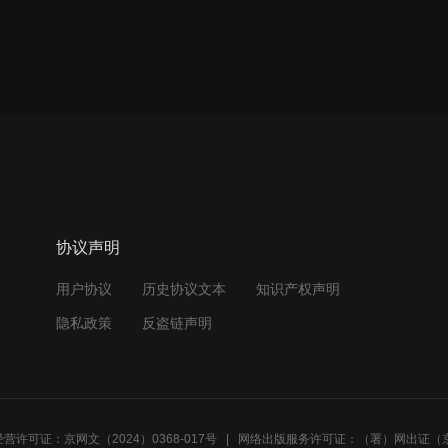
协议声明
用户协议
历史协议文本
知识产权声明
隐私政策
反盗链声明
营许可证：京网文（2024）0368-017号
网络出版服务许可证：（署）网出证（京