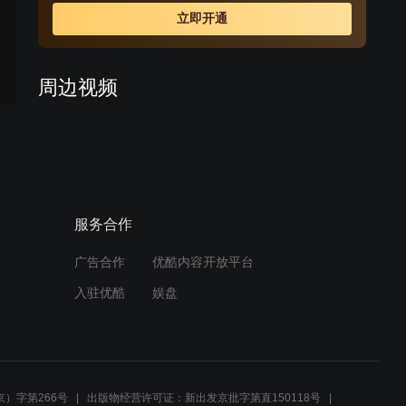
货且表明细节的用心等，与众多卖家一起，重建网络购物
立即开通
的信赖体系。阴谋大白于天下，以翔得知错怪田心企图挽
回，奈何田心亦非笼中雀鸟，她以凭借自己一手经营的网
店闯出一片天，摇身变成富甲一方的"涛女郎"。
周边视频
女孩相亲路上抓小偷，意外
撞倒帅小伙，怎料他是集团
总裁
10:49
服务合作
总裁第一次带女友参加母亲
的生日聚会，不料却发现初
恋前女友也来了
广告合作
优酷内容开放平台
02:07
入驻优酷
娱盘
总裁第一次带女友参加母亲
的生日聚会，不料却发现初
恋前女友也来了
02:07
）字第266号
出版物经营许可证：新出发京批字第直150118号