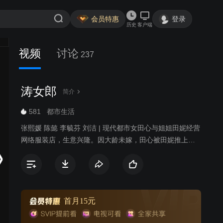
会员特惠
登录
历史
客户端
视频
讨论
237
涛女郎
简介
581
都市生活
张熙媛 陈懿 李毓芬 刘洁 | 现代都市女田心与姐姐田妮经营
网络服装店，生意兴隆。因大龄未嫁，田心被田妮推上相
亲节目，与婚纱企业继承人周以翔不打不相识，并最终步
入婚姻殿堂。无奈婚后生活磕磕绊绊不断，田心意外流
产，以翔旧爱方彤趁机介入，误会重重之下，两人婚姻破
碎，田心被逐出家门。后在好友帮助下，田心重获信心，
成为“涛涛宝网”专职卖家，历经种种挫折磨难，终于成为皇
首月15元
冠卖家，并以勇斗网络专职黑评手的胆量，细心检查进出