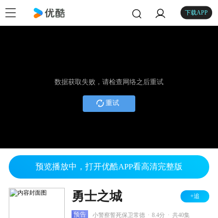
下载APP
数据获取失败，请检查网络之后重试
重试
预览播放中，打开优酷APP看高清完整版
勇士之城
+追
.
.
预告
小警察誓死保卫常德
8.4分
共40集