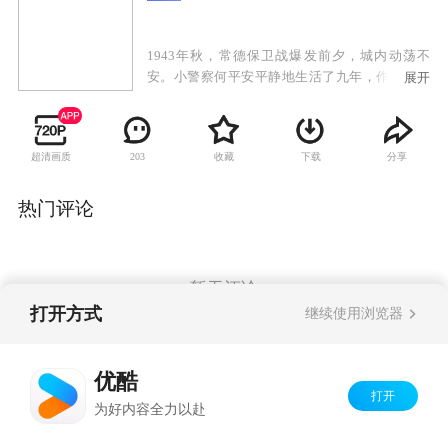
1943年秋，常德保卫战爆发前夕，城内动荡不
安。小警察何平安平静地生活了九年，作为一名
展开
红军老战士、地下党员，他照顾烈士遗孀和幼
子，在常德隐姓埋名。在一次执行公务的时候，
何平安与大小姐沈湘菱不打不相识。日本人投放
超清画质
收藏
下载
分享
203
细菌弹造成常德城伤亡惨重，为了常德的百姓安
危，何平安与潜伏的日本奸细展开了连番的斗智
斗勇，但身份被迫暴露，沈湘菱惊诧之余对他倾
热门评论
心。日军冲破外围防线，对常德步步紧逼，沈湘
菱与何平安并肩作战，在常德苦战16天，弹尽粮
绝常德城沦陷。何平安在巷战中壮烈牺牲，沈湘
菱带着烈士遗孤等到了常德城光复。
暂无评论
打开方式
继续使用浏览器
Copyright©
2026
优酷 youku.com
版权所有
优酷
京ICP备06050721号-1
打开
为好内容全力以赴