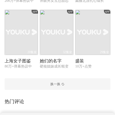
200万+弹幕热议中
养眼男女互怼甜恋
戚薇北漂扎心成长
APP
APP
APP
20集全
32集全
29集全
上海女子图鉴
她们的名字
盛装
80万+弹幕热议中
硬核姐妹成长蜕变
10万+点赞
换一换
热门评论