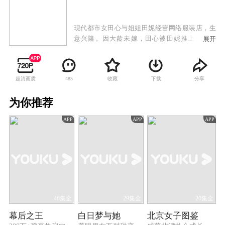
现代都市女田心与姐姐田妮经营网络服装店，生
意兴隆。因大龄未嫁，田心被田妮推上相亲节
展开
目，与婚纱企业继承人周以翔不打不相识，并最
终步入婚姻殿堂。无奈婚后生活磕磕绊绊不断，
田心意外流产，以翔旧爱方彤趁机介入，误会重
超清画质
收藏
下载
分享
485
重之下，两人婚姻破碎，田心被逐出家门。后在
好友帮助下，田心重获信心，成为“涛涛宝网”专
为你推荐
职卖家，历经种种挫折磨难，终于成为皇冠卖
家，并以勇斗网络专职黑评手的胆量，细心检查
APP
APP
APP
进出货且表明细节的用心等，与众多卖家一起，
重建网络购物的信赖体系。阴谋大白于天下，以
翔得知错怪田心企图挽回，奈何田心亦非笼中雀
鸟，她以凭借自己一手经营的网店闯出一片天，
摇身变成富甲一方的"涛女郎"。
46集全
29集全
20集全
幕后之王
白日梦与她
北京女子图鉴