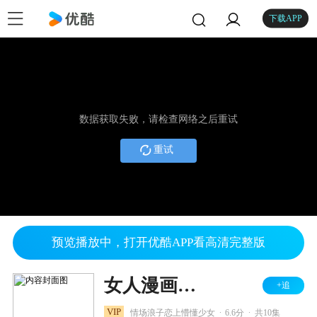
下载APP
数据获取失败，请检查网络之后重试
重试
预览播放中，打开优酷APP看高清完整版
女人漫画皮鞋
+追
.
.
VIP
情场浪子恋上懵懂少女
6.6分
共10集