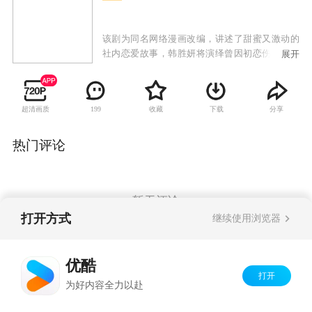
该剧为同名网络漫画改编，讲述了甜蜜又激动的
社内恋爱故事，韩胜妍将演绎曾因初恋伤害而害
展开
怕爱情的社员，通过秘密社内恋爱刷新了对于爱
情的想法。
超清画质
收藏
下载
分享
199
热门评论
暂无评论
打开方式
继续使用浏览器
Copyright©
2026
优酷 youku.com
版权所有
优酷
京ICP备06050721号-1
打开
为好内容全力以赴