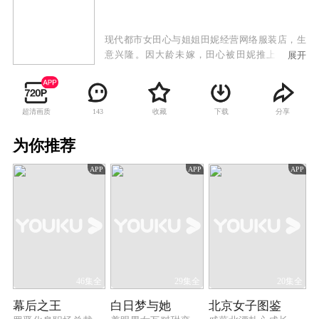
现代都市女田心与姐姐田妮经营网络服装店，生
意兴隆。因大龄未嫁，田心被田妮推上相亲节
展开
目，与婚纱企业继承人周以翔不打不相识，并最
终步入婚姻殿堂。无奈婚后生活磕磕绊绊不断，
田心意外流产，以翔旧爱方彤趁机介入，误会重
超清画质
收藏
下载
分享
143
重之下，两人婚姻破碎，田心被逐出家门。后在
好友帮助下，田心重获信心，成为“涛涛宝网”专
为你推荐
职卖家，历经种种挫折磨难，终于成为皇冠卖
家，并以勇斗网络专职黑评手的胆量，细心检查
APP
APP
APP
进出货且表明细节的用心等，与众多卖家一起，
重建网络购物的信赖体系。阴谋大白于天下，以
翔得知错怪田心企图挽回，奈何田心亦非笼中雀
鸟，她以凭借自己一手经营的网店闯出一片天，
摇身变成富甲一方的"涛女郎"。
46集全
29集全
20集全
幕后之王
白日梦与她
北京女子图鉴