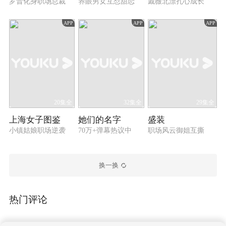
罗晋化身职场总裁
养眼男女互怼甜恋
戚薇北漂扎心成长
APP
APP
APP
20集全
32集全
29集全
上海女子图鉴
她们的名字
盛装
小镇姑娘职场逆袭
70万+弹幕热议中
职场风云御姐互撕
换一换
热门评论