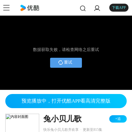
下载APP
数据获取失败，请检查网络之后重试
重试
预览播放中，打开优酷APP看高清完整版
兔小贝儿歌
+追
.
快乐兔小贝儿歌齐欢享
更新至815集