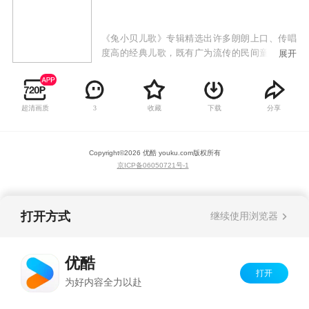
《兔小贝儿歌》专辑精选出许多朗朗上口、传唱
度高的经典儿歌，既有广为流传的民间童谣，也
展开
有极具时代感的原创歌曲，以兔小贝、兔小美等
可爱的卡通形象，通过小歌手们童稚的嗓音为大
家带来全新的儿歌世界。《兔小贝儿歌》专辑符
超清画质
收藏
下载
分享
3
合当代审美、时代潮流的高品质儿歌动画，韵律
轻快活泼的曲调，生动有趣易跟唱的歌词，欢唱
出少年儿童健康向上的精神风貌，让儿童感受到
Copyright©
2026
优酷 youku.com
版权所有
欢乐的音乐氛围，还能从歌曲中学习语言，培养
京ICP备06050721号-1
美感，启发益智，增长见识。
打开方式
继续使用浏览器
优酷
打开
为好内容全力以赴