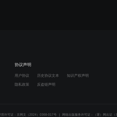
协议声明
用户协议
历史协议文本
知识产权声明
隐私政策
反盗链声明
营许可证：京网文（2024）0368-017号
网络出版服务许可证：（署）网出证（京