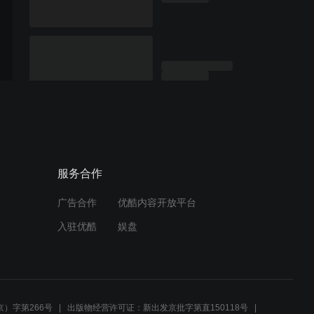
服务合作
广告合作
优酷内容开放平台
入驻优酷
娱盘
）字第266号
出版物经营许可证：新出发京批字第直150118号