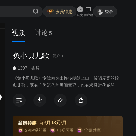
会员特惠
登录
历史
客户端
视频
讨论
5
兔小贝儿歌
简介
1397
益智
《兔小贝儿歌》专辑精选出许多朗朗上口、传唱度高的经
典儿歌，既有广为流传的民间童谣，也有极具时代感的原
创歌曲，以兔小贝、兔小美等可爱的卡通形象，通过小歌
手们童稚的嗓音为大家带来全新的儿歌世界。《兔小贝儿
歌》专辑符合当代审美、时代潮流的高品质儿歌动画，韵
律轻快活泼的曲调，生动有趣易跟唱的歌词，欢唱出少年
儿童健康向上的精神风貌，让儿童感受到欢乐的音乐氛
首3月18元/月
围，还能从歌曲中学习语言，培养美感，启发益智，增长