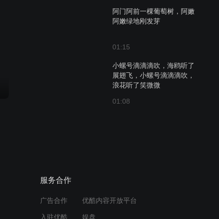
阿门阿前一棵葡萄树，阿嫩
阿嫩绿地刚发芽
01:15
小螺号滴滴滴吹，海鸥听了
展翅飞，小螺号滴滴滴吹，
浪花听了笑微微
01:08
小燕子，穿花衣，年年春天
来这里
01:23
夜夜想起妈妈的话，闪闪的
服务合作
泪光鲁冰花
广告合作
优酷内容开放平台
01:22
入驻优酷
娱盘