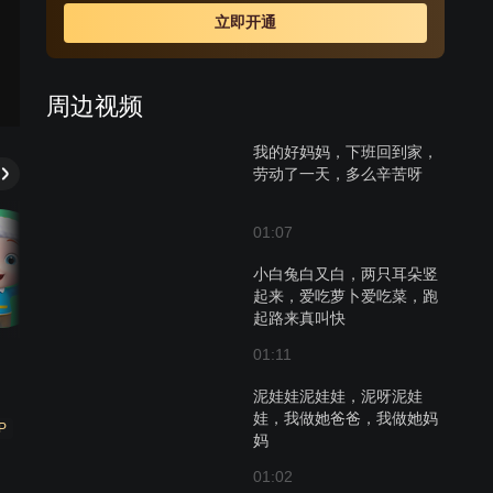
见识。
立即开通
周边视频
我的好妈妈，下班回到家，
劳动了一天，多么辛苦呀
01:07
小白兔白又白，两只耳朵竖
起来，爱吃萝卜爱吃菜，跑
起路来真叫快
01:11
泥娃娃泥娃娃，泥呀泥娃
娃，我做她爸爸，我做她妈
P
妈
01:02