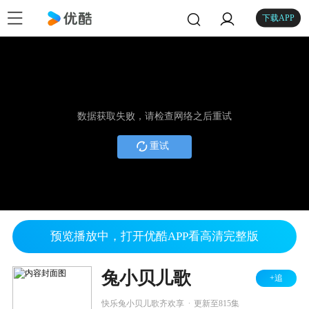
下载APP
数据获取失败，请检查网络之后重试
重试
预览播放中，打开优酷APP看高清完整版
兔小贝儿歌
+追
.
快乐兔小贝儿歌齐欢享
更新至815集