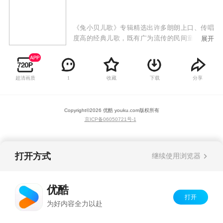
《兔小贝儿歌》专辑精选出许多朗朗上口、传唱
度高的经典儿歌，既有广为流传的民间童谣，也
展开
有极具时代感的原创歌曲，以兔小贝、兔小美等
可爱的卡通形象，通过小歌手们童稚的嗓音为大
家带来全新的儿歌世界。《兔小贝儿歌》专辑符
超清画质
收藏
下载
分享
1
合当代审美、时代潮流的高品质儿歌动画，韵律
轻快活泼的曲调，生动有趣易跟唱的歌词，欢唱
出少年儿童健康向上的精神风貌，让儿童感受到
Copyright©
2026
优酷 youku.com
版权所有
欢乐的音乐氛围，还能从歌曲中学习语言，培养
京ICP备06050721号-1
美感，启发益智，增长见识。
打开方式
继续使用浏览器
优酷
打开
为好内容全力以赴