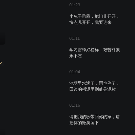
01:23
小兔子乖乖，把门儿开开，
快点儿开开，我要进来
01:11
学习雷锋好榜样，艰苦朴素
永不忘
P
01:04
池塘里水满了，雨也停了，
田边的稀泥里到处是泥鳅
01:16
请把我的歌带回你的家，请
把你的微笑留下