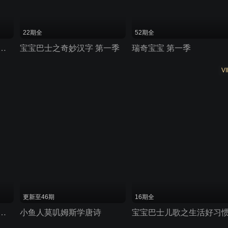
22期全
52期全
歌之世界经典儿歌系列
宝宝巴士之奇妙汉字 第一季
瑞奇宝宝 第一季
VI
更新至46期
16期全
启蒙音乐剧之美食总动员
小鱼人莫叽姆斯学唐诗
宝宝巴士儿歌之生活好习