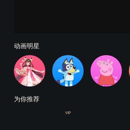
季
公益1
公益2
公益3
安全教育动画 第3季
动画明星
为你推荐
VIP