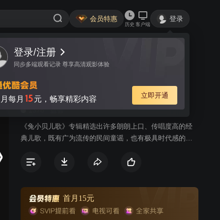
会员特惠
登录
历史
客户端
视频
讨论
4
兔小贝儿歌
简介
1378
益智
《兔小贝儿歌》专辑精选出许多朗朗上口、传唱度高的经
典儿歌，既有广为流传的民间童谣，也有极具时代感的原
创歌曲，以兔小贝、兔小美等可爱的卡通形象，通过小歌
手们童稚的嗓音为大家带来全新的儿歌世界。《兔小贝儿
歌》专辑符合当代审美、时代潮流的高品质儿歌动画，韵
律轻快活泼的曲调，生动有趣易跟唱的歌词，欢唱出少年
儿童健康向上的精神风貌，让儿童感受到欢乐的音乐氛
首月15元
围，还能从歌曲中学习语言，培养美感，启发益智，增长