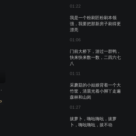
01:22
我是一个粉刷匠粉刷本领
强，我要把那新房子刷得更
漂亮
01:06
门前大桥下，游过一群鸭，
快来快来数一数，二四六七
八
01:11
采蘑菇的小姑娘背着一个大
儿歌 第二季
竹筐，清晨光着小脚丫走遍
森林和山岗
P
01:27
拔萝卜，嗨吆嗨吆，拔萝
卜，嗨吆嗨吆，拔不动