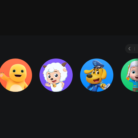
动物奇缘
三字经
弟子规
千字文
新型冠状病
|