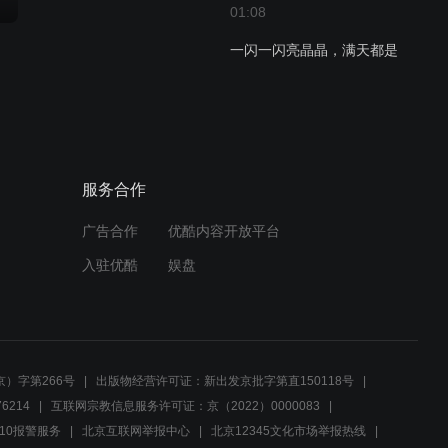
01:08
一闪一闪亮晶晶，满天都是
小星星，挂在天上放光明，
好像许多小眼睛
01:05
让我们荡起双桨，小船儿推
开波浪
服务合作
广告合作
优酷内容开放平台
01:27
入驻优酷
娱盘
我是卖报的小行家，不等天
明去等派报，一面走，一面
叫
01:06
）字第266号
出版物经营许可证：新出发京批字第直150118号
好爸爸坏爸爸，你喜欢自己
的爸爸吗
6214
互联网宗教信息服务许可证：京（2022）0000083
10报警服务
北京互联网举报中心
北京12345文化市场举报热线