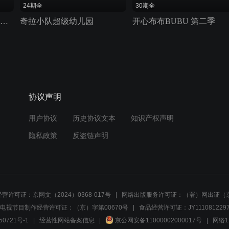
24期全
30期全
贝瓦爱学习第一季 贝瓦爱英语
奇拉小队超级幼儿园
开心布布BUBU 第二季
协议声明
用户协议
历史协议文本
知识产权声明
隐私政策
反盗链声明
营许可证：京网文（2024）0368-017号
网络出版服务许可证：（署）网出证（京
电视节目制作经营许可证：（京）字第00670号
食品经营许可证：JY1110812297
50721号-1
经营性网站备案信息
京公网安备11000002000017号
网络1