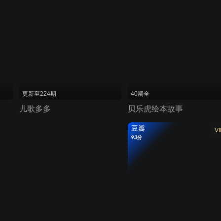
更新至224期
40期全
儿歌多多
贝乐虎绘本故事
豆瓣
VI
9.3分