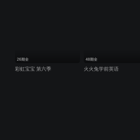
26期全
48期全
彩虹宝宝 第六季
火火兔学前英语