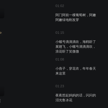
01:02
阿门阿前一棵葡萄树，阿嫩
阿嫩绿地刚发芽
01:15
P
小螺号滴滴滴吹，海鸥听了
展翅飞，小螺号滴滴滴吹，
浪花听了笑微微
01:08
小燕子，穿花衣，年年春天
来这里
01:23
夜夜想起妈妈的话，闪闪的
泪光鲁冰花
惯