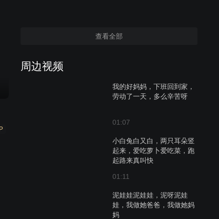
查看全部
周边视频
我的好妈妈，下班回到家，
劳动了一天，多么辛苦呀
01:07
P
小白兔白又白，两只耳朵竖
起来，爱吃萝卜爱吃菜，跑
起路来真叫快
01:11
泥娃娃泥娃娃，泥呀泥娃
娃，我做她爸爸，我做她妈
妈