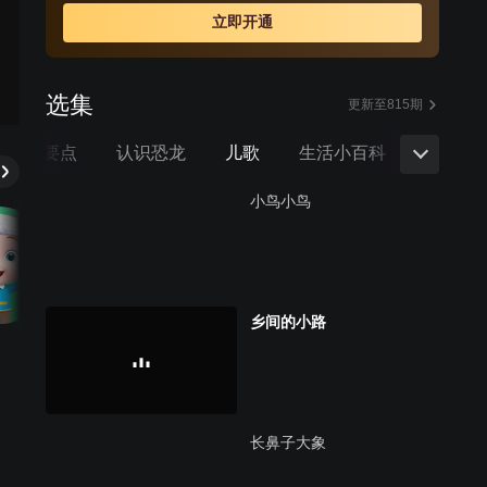
见识。
立即开通
选集
更新至815期
毒防控要点
认识恐龙
儿歌
生活小百科
身体的
小鸟小鸟
乡间的小路
长鼻子大象