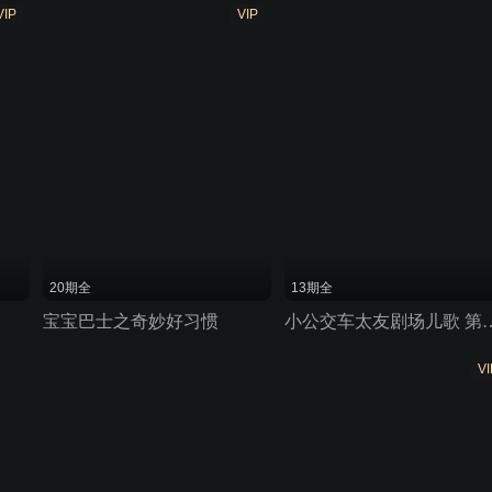
VIP
VIP
20期全
13期全
宝宝巴士之奇妙好习惯
小公交车太友剧场
VI