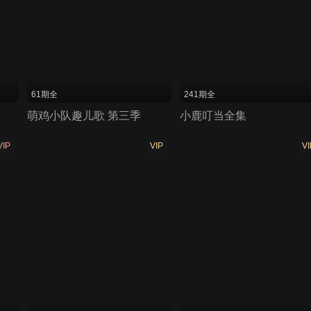
61期全
241期全
萌鸡小队趣儿歌 第三季
小鹿叮当全集
IP
VIP
VI