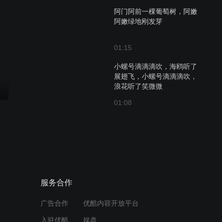
阿门阿前一棵葡萄树，阿嫩
阿嫩绿地刚发芽
01:15
小螺号滴滴滴吹，海鸥听了
展翅飞，小螺号滴滴滴吹，
浪花听了笑微微
01:08
小燕子，穿花衣，年年春天
来这里
01:23
夜夜想起妈妈的话，闪闪的
服务合作
泪光鲁冰花
广告合作
优酷内容开放平台
01:22
入驻优酷
娱盘