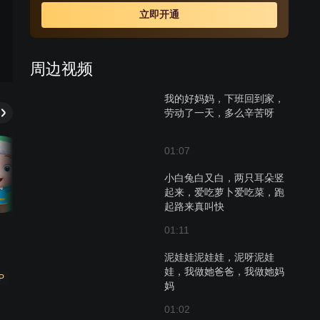
见识。
立即开通
周边视频
我的好妈妈，下班回到家，
劳动了一天，多么辛苦呀
01:07
小白兔白又白，两只耳朵竖
起来，爱吃萝卜爱吃菜，跑
起路来真叫快
01:11
泥娃娃泥娃娃，泥呀泥娃
娃，我做她爸爸，我做她妈
P
妈
01:02