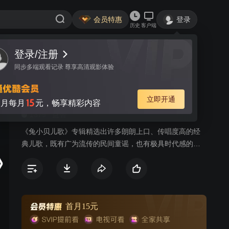
会员特惠
登录
历史
客户端
登录/注册
视频
讨论
4
同步多端观看记录 尊享高清观影体验
兔小贝儿歌
简介
立即开通
15
月每月
元，畅享精彩内容
1379
益智
《兔小贝儿歌》专辑精选出许多朗朗上口、传唱度高的经
典儿歌，既有广为流传的民间童谣，也有极具时代感的原
创歌曲，以兔小贝、兔小美等可爱的卡通形象，通过小歌
手们童稚的嗓音为大家带来全新的儿歌世界。《兔小贝儿
歌》专辑符合当代审美、时代潮流的高品质儿歌动画，韵
律轻快活泼的曲调，生动有趣易跟唱的歌词，欢唱出少年
儿童健康向上的精神风貌，让儿童感受到欢乐的音乐氛
首月15元
围，还能从歌曲中学习语言，培养美感，启发益智，增长