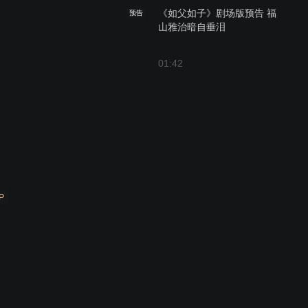
《如父如子》剧场版预告 福
预告
山雅治暗自垂泪
01:42
P