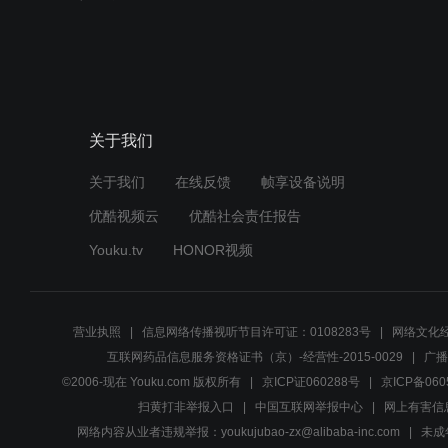
关于我们
关于我们
在线反馈
帧享设备说明
优酷视频云
优酷社会责任报告
Youku.tv
HONOR视频
营业执照
信息网络传播视听节目许可证：0108283号
网络文化经
互联网药品信息服务资格证书（京）-经营性-2015-0029
广播
©2006-现在 Youku.com 版权所有
京ICP证060288号
京ICP备060
扫黄打非举报入口
中国互联网举报中心
网上有害信
网络内容从业者违规举报：youkujubao-zx@alibaba-inc.com
未成年