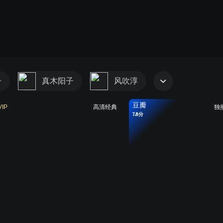
子
真木阳子
风吹淳
豆瓣
VIP
高清经典
独
7.8分