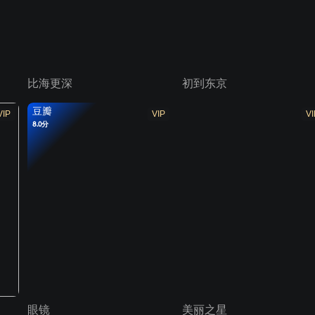
比海更深
初到东京
豆瓣
VIP
VIP
VI
8.0分
眼镜
美丽之星