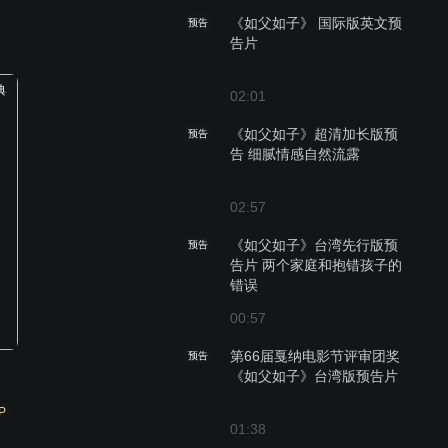
《如父如子》 国际版英文预
预告
告片
典
02:01
《如父如子》超清加长版预
预告
告 细腻情感自然流露
02:57
《如父如子》台湾先行版预
预告
告片 两个家庭和抱错孩子的
错误
00:57
第66届戛纳电影节评审团奖
预告
《如父如子》台湾版预告片
P
01:38