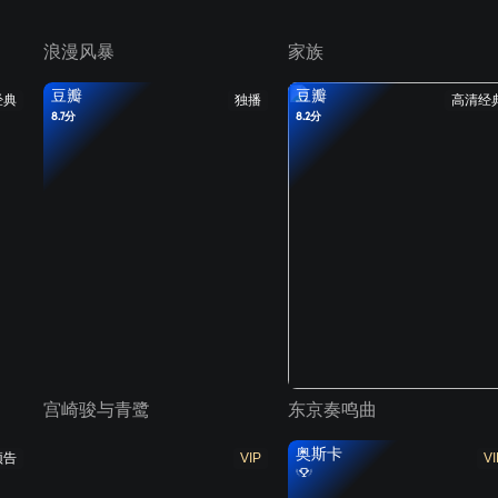
浪漫风暴
家族
豆瓣
豆瓣
经典
独播
高清经
8.7分
8.2分
宫崎骏与青鹭
东京奏鸣曲
奥斯卡
预告
VIP
VI