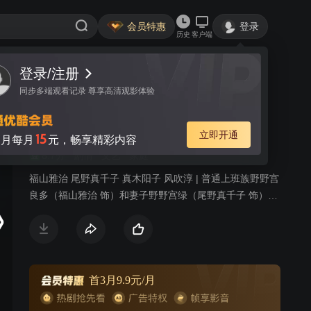
会员特惠
登录
历史
客户端
登录/注册
视频
讨论
1258
同步多端观看记录 尊享高清观影体验
如父如子
简介
立即开通
15
月每月
元，畅享精彩内容
8.7分
剧情
文艺
家庭
福山雅治 尾野真千子 真木阳子 风吹淳 | 普通上班族野野宫
良多（福山雅治 饰）和妻子野野宫绿（尾野真千子 饰）结
婚多年，感情十分要好，两人共同养育着聪明乖巧的儿子
野野宫庆多（二宫庆多 饰），生活宁静中处处透露着幸
福。令本以为平静生活将一直持续的三人没有想到的是，
一通来自庆多出生的医院的电话将这个小家庭卷入了风口
浪尖之上。 原来，庆多并非良多和绿的儿子，而是由
首3月9.9元/月
斋木雄大（中川雅也 饰）和尤加利（真木阳子 饰）的爱情