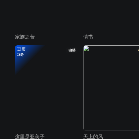
家族之苦
情书
豆瓣
独播
7.5分
这里是亚美子
天上的风