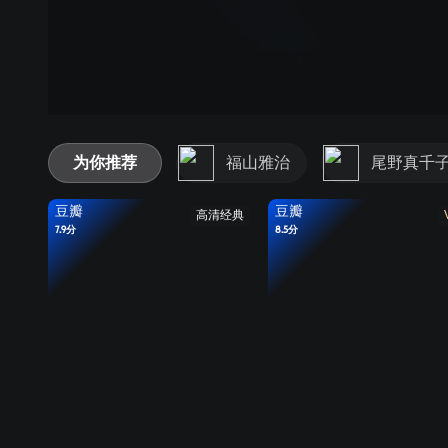
为你推荐
福山雅治
尾野真千
豆瓣
豆瓣
高清经典
7.9分
8.5分