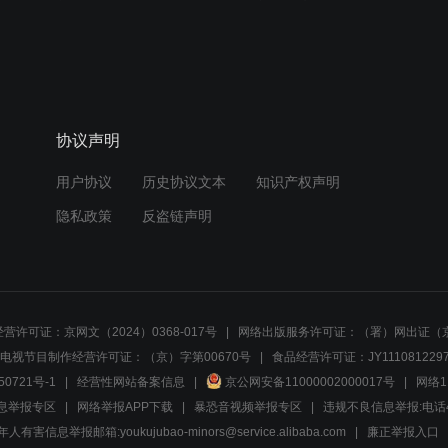
协议声明
用户协议
历史协议文本
知识产权声明
隐私政策
反盗链声明
营许可证：京网文（2024）0368-017号
网络出版服务许可证：（署）网出证（京
电视节目制作经营许可证：（京）字第00670号
食品经营许可证：JY1110812297
50721号-1
经营性网站备案信息
京公网安备11000002000017号
网络1
息举报专区
网络举报APP下载
暴恐音视频举报专区
违规不良信息举报:电话40081
人有害信息举报邮箱:youkujubao-minors@service.alibaba.com
廉正举报入口