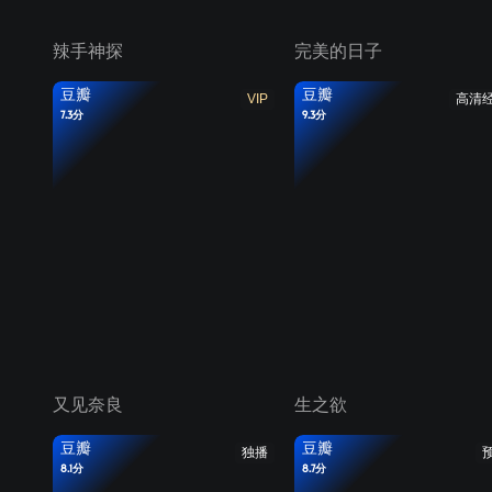
辣手神探
完美的日子
豆瓣
豆瓣
VIP
高清
7.3分
9.3分
又见奈良
生之欲
豆瓣
豆瓣
独播
8.1分
8.7分