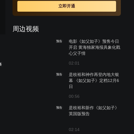
结晶。是朝夕相处的感情珍贵，还是血脉相连的羁绊重
立即开通
要？面对多年前一个小小误会所酿成的后果，良多和绿不
知该何去何从。而对于雄大、尤加利和两人亦非亲生的孩
子斋木琉晴（黄升炫 饰）来说，他们亦站在了人生的十字
周边视频
路口之前。
电影《如父如子》预售今日
预告
开启 黄海独家海报具象化戳
心父子情
02:01
播
是枝裕和神作再登内地大银
预告
幕 《如父如子》定档12月6
日
00:56
是枝裕和新作《如父如子》
预告
英国版预告
02:14