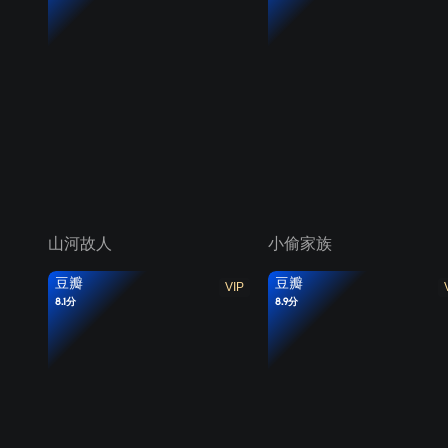
山河故人
小偷家族
豆瓣
豆瓣
VIP
8.1分
8.9分