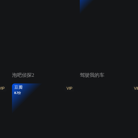
泡吧侦探2
驾驶我的车
豆瓣
VIP
VIP
VI
8.7分