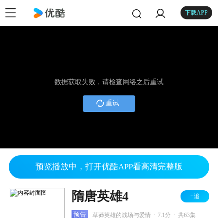
下载APP
数据获取失败，请检查网络之后重试
重试
预览播放中，打开优酷APP看高清完整版
隋唐英雄4
+追
.
.
预告
草莽英雄的战场与爱情
7.1分
共63集