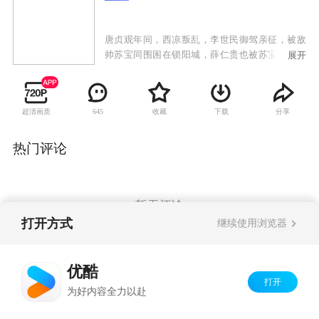
唐贞观年间，西凉叛乱，李世民御驾亲征，被敌
帅苏宝同围困在锁阳城，薛仁贵也被苏宝同的毒
展开
刀所害，命在旦夕。薛仁贵之子薛丁山获知父亲
遇难，参加了二路平乱大军，西去救父。一路
上，薛丁山收服山贼窦一虎、大战苏宝同，最终
超清画质
收藏
下载
分享
645
将薛仁贵和李世民从锁阳城救出。李世民班师回
朝，留下薛氏父子继续平乱。苏宝同搬来救兵并
派出手下大将樊洪前去挑战。樊洪之女樊梨花对
热门评论
薛丁山一见钟情，不惜和家人反目，献关投薛。
薛丁山却听信谄言，误以为樊梨花是杀父害兄的
不义之人，将樊梨花赶出唐营。后来在程咬金等
人的撮合帮助下，上演了“三休三请樊梨花”的动
暂无评论
人故事。最终几经离合，薛丁山和樊梨花终于结
打开方式
继续使用浏览器
为夫妻。在他们的共同努力下，唐军终于平定了
西凉之乱。
Copyright©
2026
优酷 youku.com
版权所有
优酷
京ICP备06050721号-1
打开
为好内容全力以赴