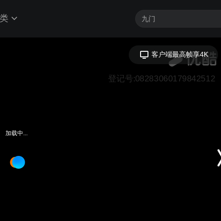
类
客户端最高帧享4K
登记号:08283060179842512
加载中...