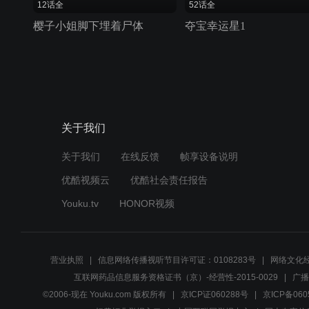
12话全
52话全
樱子小姐脚下埋着尸体
夺宝幸运星1
关于我们
关于我们
在线反馈
帧享设备说明
优酷视频云
优酷社会责任报告
Youku.tv
HONOR视频
营业执照
信息网络传播视听节目许可证：0108283号
网络文化经
互联网药品信息服务资格证书（京）-经营性-2015-0029
广播
©2006-现在 Youku.com 版权所有
京ICP证060288号
京ICP备060