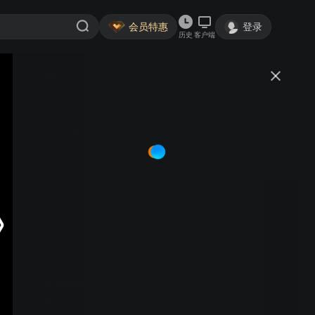
会员特惠
登录
历史
客户端
视频
讨论
668
名侦探柯南
普通话
简介
4909
动漫高分榜·TOP2
推理
冒险
高山南 山口胜平 山崎和佳奈 神谷明 | 高中生意外遭遇黑衣
人，变身小学生柯南，藏身毛利侦探社，以小身体大智
慧，挑战悬案。
首3月每月15元