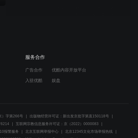
可疑男子携带危险化学品，
预告
目暮警官誓要追查到底
00:29
柯南一行人误闯石器人村
预告
落，遇不明男尸引出离奇命
案
服务合作
00:29
广告合作
优酷内容开放平台
神秘人发送威胁信息？日职
预告
入驻优酷
娱盘
联赛开幕的警笛
00:29
犯人甚至不止一位？翻滚跌
预告
）字第266号
出版物经营许可证：新出发京批字第直150118号
落的男子
6214
互联网宗教信息服务许可证：京（2022）0000083
10报警服务
北京互联网举报中心
北京12345文化市场举报热线
00:29