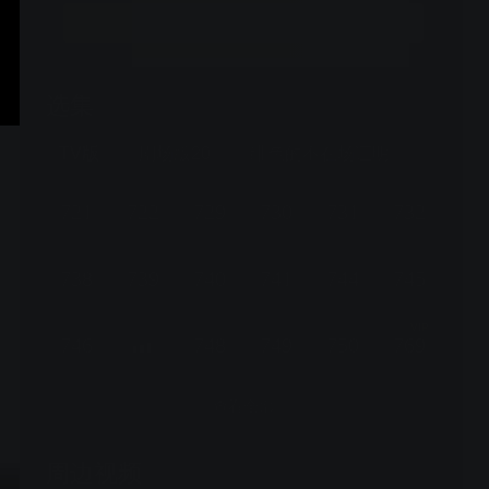
立即开通
选集
更新至1269话，本周及下周停更，第1270话8月22日恢复播出
TV版
剧场版20
绯色的不在场证明
721
722
729
730
731
732
738
739
740
741
744
745
VIP
746
748
749
750
769
查看全部
周边视频