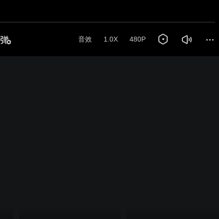
音效
1.0X
480P