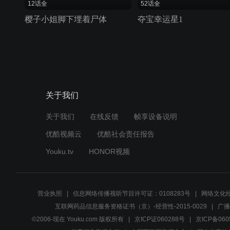
12话全
52话全
樱子小姐脚下埋着尸体
夺宝幸运星1
关于我们
关于我们
在线反馈
帧享设备说明
优酷视频云
优酷社会责任报告
Youku.tv
HONOR视频
营业执照
信息网络传播视听节目许可证：0108283号
网络文化经
互联网药品信息服务资格证书（京）-经营性-2015-0029
广播
©2006-现在 Youku.com 版权所有
京ICP证060288号
京ICP备060