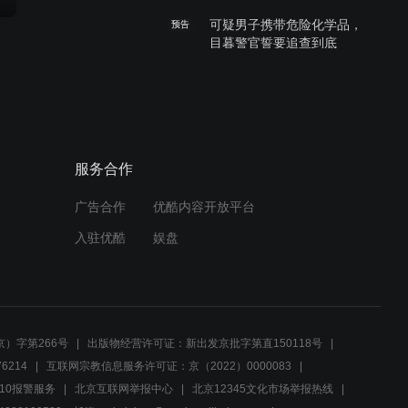
可疑男子携带危险化学品，
预告
目暮警官誓要追查到底
00:29
柯南一行人误闯石器人村
预告
落，遇不明男尸引出离奇命
案
服务合作
00:29
广告合作
优酷内容开放平台
神秘人发送威胁信息？日职
预告
入驻优酷
娱盘
联赛开幕的警笛
00:29
犯人甚至不止一位？翻滚跌
预告
）字第266号
出版物经营许可证：新出发京批字第直150118号
落的男子
6214
互联网宗教信息服务许可证：京（2022）0000083
10报警服务
北京互联网举报中心
北京12345文化市场举报热线
00:29