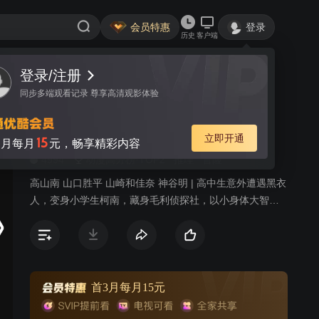
会员特惠
登录
历史
客户端
视频
讨论
663
名侦探柯南
普通话
简介
4994
动漫高分榜·TOP2
推理
冒险
高山南 山口胜平 山崎和佳奈 神谷明 | 高中生意外遭遇黑衣
人，变身小学生柯南，藏身毛利侦探社，以小身体大智
慧，挑战悬案。
首3月每月15元