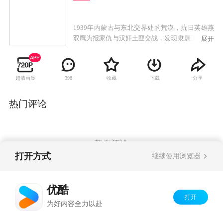
1939年内蒙古与东北交界处的荒漠，抗日英雄燕
双鹰为报家仇与汉奸土匪交战，发现隶属日军731
展开
部队的人体试验室“208防疫站”正在用中国人试验
可怕的二号病毒，并用之制成细菌炸弹。为了粉
碎日军阴谋，打击投敌的土匪，燕双鹰与国民政
超清画质
收藏
下载
分享
398
府特派员周晓英一同深入土匪的聚集地五龙镇。
周晓英想收编这些土匪为己所用，为此大耍手
段。燕双鹰消灭土匪和日军试验室，孤军奋战，
热门评论
百折不挠。二人斗智斗勇，又相互敬佩。最终燕
双鹰带领抗日武装，与日军和老刀把子、刘大麻
子，东山好等几股土匪展开艰苦卓绝的战斗。大
漠深处，铁路线上，208防疫站，处处都是他们的
暂无评论
战场。燕双鹰的勇气和毅力鼓舞着战友们，几番
打开方式
继续使用浏览器
折挫，几番奋起，最后，他带领着同志们与汉奸
土匪在五龙镇展开决战，终于消灭了这几股投敌
Copyright©
2026
优酷 youku.com
版权所有
卖国的匪帮，铲除日军试验室，将二号病毒烧为
优酷
京ICP备06050721号-1
灰烬。
打开
为好内容全力以赴