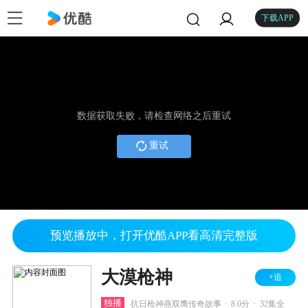
下载APP
数据获取失败，请检查网络之后重试
重试
预览播放中，打开优酷APP看高清完整版
大漠枪神
+追
.
.
独播
抗日枪神燕双鹰传奇故事
8.0分
32集全