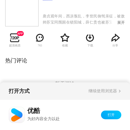
唐贞观年间，西凉叛乱，李世民御驾亲征，被敌
帅苏宝同围困在锁阳城，薛仁贵也被苏宝同的毒
展开
刀所害，命在旦夕。薛仁贵之子薛丁山获知父亲
遇难，参加了二路平乱大军，西去救父。一路
上，薛丁山收服山贼窦一虎、大战苏宝同，最终
超清画质
收藏
下载
分享
765
将薛仁贵和李世民从锁阳城救出。李世民班师回
朝，留下薛氏父子继续平乱。苏宝同搬来救兵并
派出手下大将樊洪前去挑战。樊洪之女樊梨花对
热门评论
薛丁山一见钟情，不惜和家人反目，献关投薛。
薛丁山却听信谄言，误以为樊梨花是杀父害兄的
不义之人，将樊梨花赶出唐营。后来在程咬金等
人的撮合帮助下，上演了“三休三请樊梨花”的动
暂无评论
人故事。最终几经离合，薛丁山和樊梨花终于结
打开方式
继续使用浏览器
为夫妻。在他们的共同努力下，唐军终于平定了
西凉之乱。
Copyright©
2026
优酷 youku.com
版权所有
优酷
京ICP备06050721号-1
打开
为好内容全力以赴