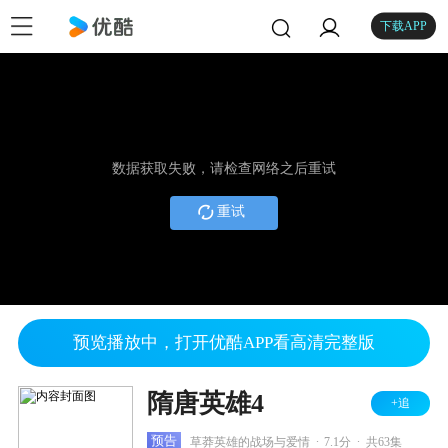
下载APP
数据获取失败，请检查网络之后重试
重试
预览播放中，打开优酷APP看高清完整版
隋唐英雄4
+追
.
.
预告
草莽英雄的战场与爱情
7.1分
共63集