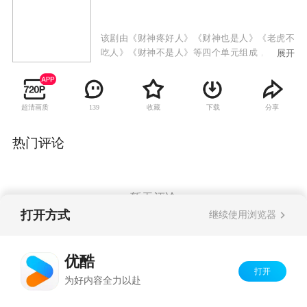
该剧由《财神疼好人》《财神也是人》《老虎不
吃人》《财神不是人》等四个单元组成，财神爷
展开
下凡后在人间游历，在与笨人王七和精明人沈
贵、专权跋扈的九王爷、奸诈富商雷老虎、见钱
眼开的叶美文等人的摩擦中，启迪我们唯有善人
超清画质
收藏
下载
分享
139
才能得到福报，唯有勤劳诚实的人才能真正发财
致富。
热门评论
暂无评论
打开方式
继续使用浏览器
Copyright©
2026
优酷 youku.com
版权所有
优酷
京ICP备06050721号-1
打开
为好内容全力以赴