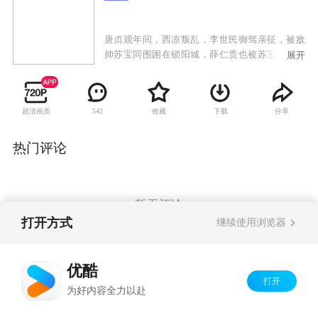
唐贞观年间，西凉叛乱，李世民御驾亲征，被敌
帅苏宝同围困在锁阳城，薛仁贵也被苏宝同的毒
展开
刀所害，命在旦夕。薛仁贵之子薛丁山获知父亲
遇难，参加了二路平乱大军，西去救父。一路
上，薛丁山收服山贼窦一虎、大战苏宝同，最终
超清画质
收藏
下载
分享
542
将薛仁贵和李世民从锁阳城救出。李世民班师回
朝，留下薛氏父子继续平乱。苏宝同搬来救兵并
派出手下大将樊洪前去挑战。樊洪之女樊梨花对
热门评论
薛丁山一见钟情，不惜和家人反目，献关投薛。
薛丁山却听信谄言，误以为樊梨花是杀父害兄的
不义之人，将樊梨花赶出唐营。后来在程咬金等
人的撮合帮助下，上演了“三休三请樊梨花”的动
暂无评论
人故事。最终几经离合，薛丁山和樊梨花终于结
打开方式
继续使用浏览器
为夫妻。在他们的共同努力下，唐军终于平定了
西凉之乱。
Copyright©
2026
优酷 youku.com
版权所有
优酷
京ICP备06050721号-1
打开
为好内容全力以赴