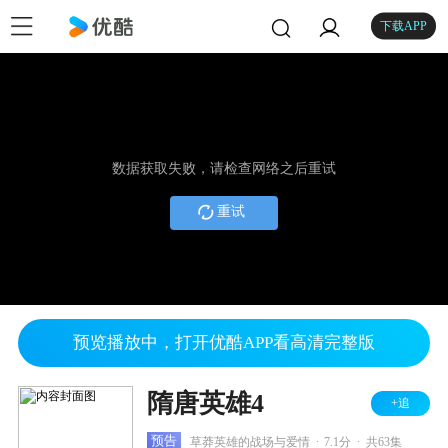
下载APP
数据获取失败，请检查网络之后重试
重试
预览播放中，打开优酷APP看高清完整版
隋唐英雄4
+追
.
.
预告
草莽英雄的战场与爱情
7.1分
共63集