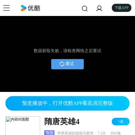
下载APP
数据获取失败，请检查网络之后重试
重试
预览播放中，打开优酷APP看高清完整版
隋唐英雄4
+追
.
.
预告
草莽英雄的战场与爱情
7.1分
共63集