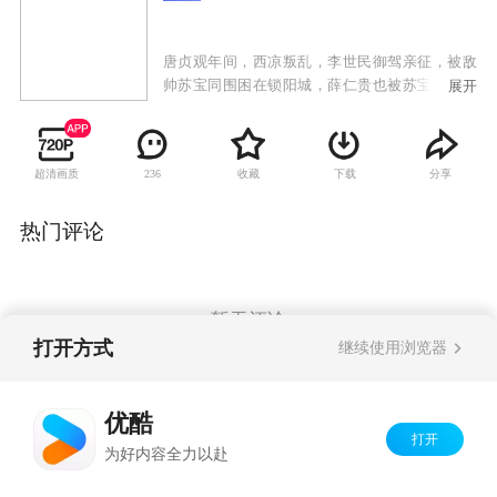
唐贞观年间，西凉叛乱，李世民御驾亲征，被敌
帅苏宝同围困在锁阳城，薛仁贵也被苏宝同的毒
展开
刀所害，命在旦夕。薛仁贵之子薛丁山获知父亲
遇难，参加了二路平乱大军，西去救父。一路
上，薛丁山收服山贼窦一虎、大战苏宝同，最终
超清画质
收藏
下载
分享
236
将薛仁贵和李世民从锁阳城救出。李世民班师回
朝，留下薛氏父子继续平乱。苏宝同搬来救兵并
派出手下大将樊洪前去挑战。樊洪之女樊梨花对
热门评论
薛丁山一见钟情，不惜和家人反目，献关投薛。
薛丁山却听信谄言，误以为樊梨花是杀父害兄的
不义之人，将樊梨花赶出唐营。后来在程咬金等
人的撮合帮助下，上演了“三休三请樊梨花”的动
暂无评论
人故事。最终几经离合，薛丁山和樊梨花终于结
打开方式
继续使用浏览器
为夫妻。在他们的共同努力下，唐军终于平定了
西凉之乱。
Copyright©
2026
优酷 youku.com
版权所有
优酷
京ICP备06050721号-1
打开
为好内容全力以赴