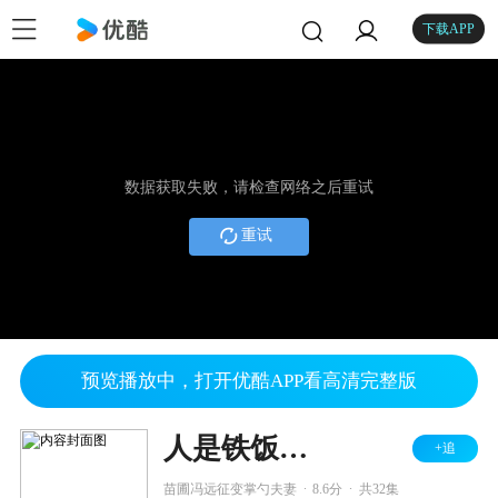
下载APP
数据获取失败，请检查网络之后重试
重试
预览播放中，打开优酷APP看高清完整版
人是铁饭是钢
+追
.
.
苗圃冯远征变掌勺夫妻
8.6分
共32集