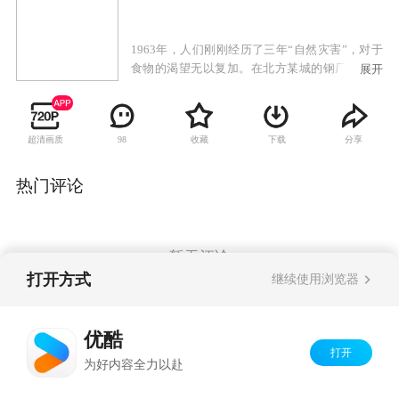
1963年，人们刚刚经历了三年“自然灾害”，对于
食物的渴望无以复加。在北方某城的钢厂，新厂
展开
长刘峰因为领导有方超额完成任务，获得了总公
司的奖励一头猪，这令全场职工都很振奋。炊事
班长崔大可拉回了这头猪，大家都期待着吃猪肉
超清画质
收藏
下载
分享
98
解馋，但是厂长刘峰却三顾茅庐把已开除的员工
南易请回来做杀猪人，这令崔大可极为不满。结
果，南易一餐成名，重回炊事班，当了主厨。而
热门评论
且，他还与老班的外甥女丁秋楠谈起了恋爱，令
崔大可更加嫉妒。在南易改造后厨时，崔大可唱
起了对台戏。他利用南易屡屡帮寡妇梁拉娣解围
之事，在丁秋楠面前挑拨离间，搬弄是非，致使
暂无评论
二人误会重重。崔大可则趁虚而入，占有了丁秋
打开方式
继续使用浏览器
楠。此后，四个人的爱情与命运都发生了巨大的
改变。
Copyright©
2026
优酷 youku.com
版权所有
优酷
京ICP备06050721号-1
打开
为好内容全力以赴