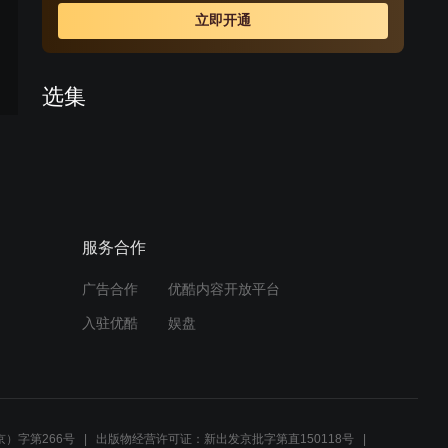
薛。薛丁山却听信谄言，误以为樊梨花是杀父害兄的不义
立即开通
之人，将樊梨花赶出唐营。后来在程咬金等人的撮合帮助
下，上演了“三休三请樊梨花”的动人故事。最终几经离合，
薛丁山和樊梨花终于结为夫妻。在他们的共同努力下，唐
选集
军终于平定了西凉之乱。
预告
预告
预告
预告
预告
预告
1
2
3
4
5
6
预告
预告
预告
预告
预告
预告
7
13
14
15
16
17
服务合作
周边视频
广告合作
优酷内容开放平台
樊洪六亲不认，执意要将女
入驻优酷
娱盘
儿樊梨花给斩了！
02:12
程咬金单枪匹马，独闯杨义
）字第266号
出版物经营许可证：新出发京批字第直150118号