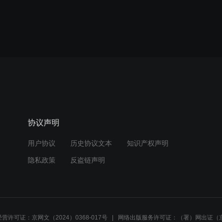
协议声明
用户协议
历史协议文本
知识产权声明
隐私政策
反盗链声明
营许可证：京网文（2024）0368-017号
网络出版服务许可证：（署）网出证（京