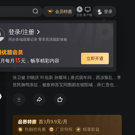
会员特惠
登录
历史
客户端
登录/注册
视频
讨论
293
同步多端观看记录 尊享高清观影体验
隋唐英雄4
简介
立即开通
15
月每月
元，畅享精彩内容
236
爱情
古装
战争
张卫健 刘晓庆 叶祖新 孙耀琦 | 唐贞观年间，西凉叛乱，李
世民御驾亲征，被敌帅苏宝同围困在锁阳城，薛仁贵也被
苏宝同的毒刀所害，命在旦夕。薛仁贵之子薛丁山获知父
亲遇难，参加了二路平乱大军，西去救父。一路上，薛丁
山收服山贼窦一虎、大战苏宝同，最终将薛仁贵和李世民
从锁阳城救出。李世民班师回朝，留下薛氏父子继续平
乱。苏宝同搬来救兵并派出手下大将樊洪前去挑战。樊洪
首3月9.9元/月
之女樊梨花对薛丁山一见钟情，不惜和家人反目，献关投