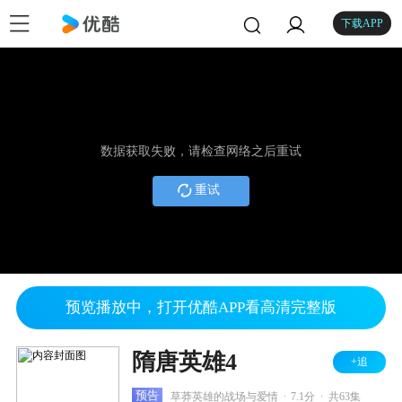
下载APP
数据获取失败，请检查网络之后重试
重试
预览播放中，打开优酷APP看高清完整版
隋唐英雄4
+追
.
.
预告
草莽英雄的战场与爱情
7.1分
共63集