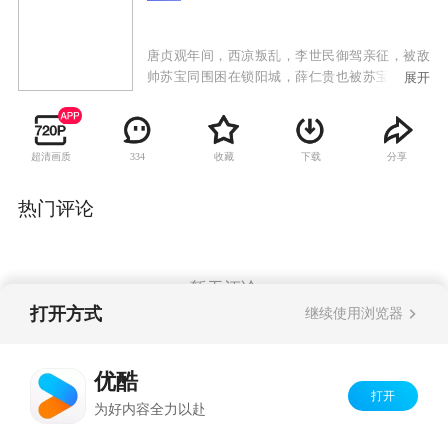
唐贞观年间，西凉叛乱，李世民御驾亲征，被敌
帅苏宝同围困在锁阳城，薛仁贵也被苏宝同的毒
展开
刀所害，命在旦夕。薛仁贵之子薛丁山获知父亲
遇难，参加了二路平乱大军，西去救父。一路
上，薛丁山收服山贼窦一虎、大战苏宝同，最终
超清画质
收藏
下载
分享
334
将薛仁贵和李世民从锁阳城救出。李世民班师回
朝，留下薛氏父子继续平乱。苏宝同搬来救兵并
派出手下大将樊洪前去挑战。樊洪之女樊梨花对
热门评论
薛丁山一见钟情，不惜和家人反目，献关投薛。
薛丁山却听信谄言，误以为樊梨花是杀父害兄的
不义之人，将樊梨花赶出唐营。后来在程咬金等
人的撮合帮助下，上演了“三休三请樊梨花”的动
暂无评论
人故事。最终几经离合，薛丁山和樊梨花终于结
打开方式
继续使用浏览器
为夫妻。在他们的共同努力下，唐军终于平定了
西凉之乱。
Copyright©
2026
优酷 youku.com
版权所有
优酷
京ICP备06050721号-1
打开
为好内容全力以赴