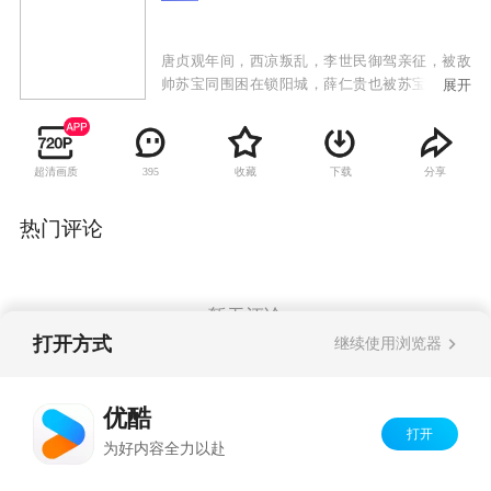
唐贞观年间，西凉叛乱，李世民御驾亲征，被敌
帅苏宝同围困在锁阳城，薛仁贵也被苏宝同的毒
展开
刀所害，命在旦夕。薛仁贵之子薛丁山获知父亲
遇难，参加了二路平乱大军，西去救父。一路
上，薛丁山收服山贼窦一虎、大战苏宝同，最终
超清画质
收藏
下载
分享
395
将薛仁贵和李世民从锁阳城救出。李世民班师回
朝，留下薛氏父子继续平乱。苏宝同搬来救兵并
派出手下大将樊洪前去挑战。樊洪之女樊梨花对
热门评论
薛丁山一见钟情，不惜和家人反目，献关投薛。
薛丁山却听信谄言，误以为樊梨花是杀父害兄的
不义之人，将樊梨花赶出唐营。后来在程咬金等
人的撮合帮助下，上演了“三休三请樊梨花”的动
暂无评论
人故事。最终几经离合，薛丁山和樊梨花终于结
打开方式
继续使用浏览器
为夫妻。在他们的共同努力下，唐军终于平定了
西凉之乱。
Copyright©
2026
优酷 youku.com
版权所有
优酷
京ICP备06050721号-1
打开
为好内容全力以赴