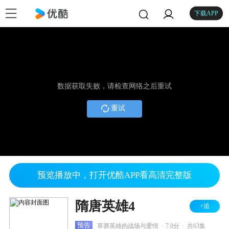
下载APP
数据获取失败，请检查网络之后重试
重试
预览播放中，打开优酷APP看高清完整版
隋唐英雄4
+追
.
.
预告
草莽英雄的战场与爱情
7.0分
共63集