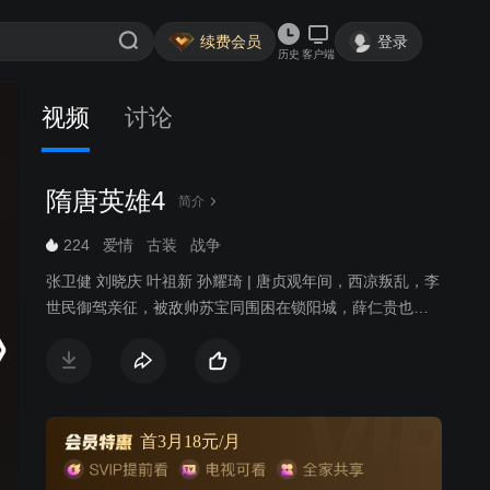
续费会员
登录
历史
客户端
视频
讨论
隋唐英雄4
简介
224
爱情
古装
战争
张卫健 刘晓庆 叶祖新 孙耀琦 | 唐贞观年间，西凉叛乱，李
世民御驾亲征，被敌帅苏宝同围困在锁阳城，薛仁贵也被
苏宝同的毒刀所害，命在旦夕。薛仁贵之子薛丁山获知父
亲遇难，参加了二路平乱大军，西去救父。一路上，薛丁
山收服山贼窦一虎、大战苏宝同，最终将薛仁贵和李世民
从锁阳城救出。李世民班师回朝，留下薛氏父子继续平
乱。苏宝同搬来救兵并派出手下大将樊洪前去挑战。樊洪
首3月18元/月
之女樊梨花对薛丁山一见钟情，不惜和家人反目，献关投