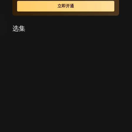
薛。薛丁山却听信谄言，误以为樊梨花是杀父害兄的不义
立即开通
之人，将樊梨花赶出唐营。后来在程咬金等人的撮合帮助
下，上演了“三休三请樊梨花”的动人故事。最终几经离合，
薛丁山和樊梨花终于结为夫妻。在他们的共同努力下，唐
选集
军终于平定了西凉之乱。
预告
预告
预告
预告
预告
预告
1
2
3
4
5
6
预告
预告
预告
预告
预告
预告
7
13
14
15
16
17
周边视频
樊洪六亲不认，执意要将女
儿樊梨花给斩了！
02:12
程咬金单枪匹马，独闯杨义