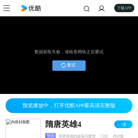
下载APP
数据获取失败，请检查网络之后重试
重试
预览播放中，打开优酷APP看高清完整版
隋唐英雄4
+追
.
.
预告
草莽英雄的战场与爱情
7.0分
共63集