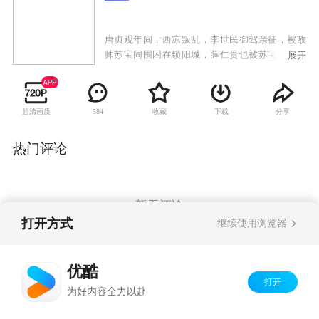
唐贞观年间，西凉叛乱，李世民御驾亲征，被敌
帅苏宝同围困在锁阳城，薛仁贵也被苏宝同的毒
展开
刀所害，命在旦夕。薛仁贵之子薛丁山获知父亲
遇难，参加了二路平乱大军，西去救父。一路
上，薛丁山收服山贼窦一虎、大战苏宝同，最终
超清画质
收藏
下载
分享
584
将薛仁贵和李世民从锁阳城救出。李世民班师回
朝，留下薛氏父子继续平乱。苏宝同搬来救兵并
派出手下大将樊洪前去挑战。樊洪之女樊梨花对
热门评论
薛丁山一见钟情，不惜和家人反目，献关投薛。
薛丁山却听信谄言，误以为樊梨花是杀父害兄的
不义之人，将樊梨花赶出唐营。后来在程咬金等
人的撮合帮助下，上演了“三休三请樊梨花”的动
暂无评论
人故事。最终几经离合，薛丁山和樊梨花终于结
打开方式
继续使用浏览器
为夫妻。在他们的共同努力下，唐军终于平定了
西凉之乱。
Copyright©
2026
优酷 youku.com
版权所有
优酷
京ICP备06050721号-1
打开
为好内容全力以赴