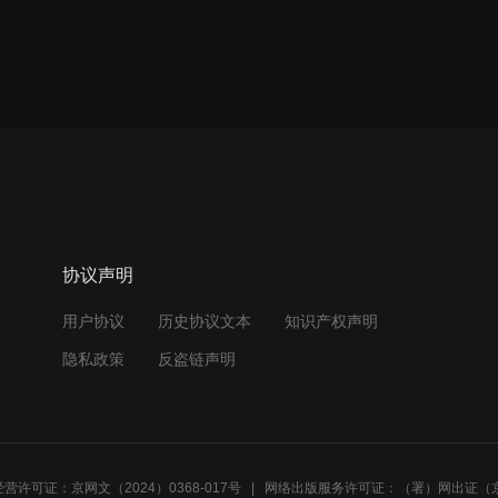
协议声明
用户协议
历史协议文本
知识产权声明
隐私政策
反盗链声明
营许可证：京网文（2024）0368-017号
网络出版服务许可证：（署）网出证（京