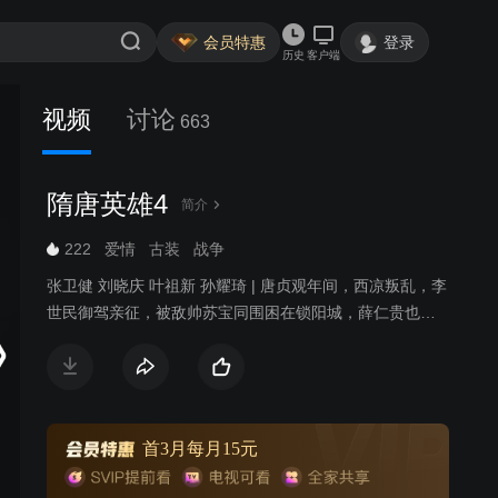
会员特惠
登录
历史
客户端
视频
讨论
663
隋唐英雄4
简介
222
爱情
古装
战争
张卫健 刘晓庆 叶祖新 孙耀琦 | 唐贞观年间，西凉叛乱，李
世民御驾亲征，被敌帅苏宝同围困在锁阳城，薛仁贵也被
苏宝同的毒刀所害，命在旦夕。薛仁贵之子薛丁山获知父
亲遇难，参加了二路平乱大军，西去救父。一路上，薛丁
山收服山贼窦一虎、大战苏宝同，最终将薛仁贵和李世民
从锁阳城救出。李世民班师回朝，留下薛氏父子继续平
乱。苏宝同搬来救兵并派出手下大将樊洪前去挑战。樊洪
首3月每月15元
之女樊梨花对薛丁山一见钟情，不惜和家人反目，献关投