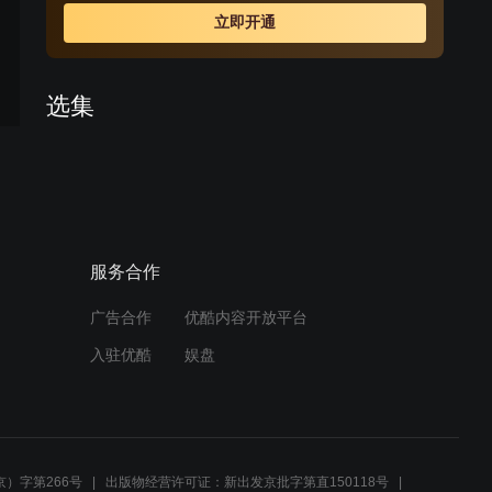
薛。薛丁山却听信谄言，误以为樊梨花是杀父害兄的不义
立即开通
之人，将樊梨花赶出唐营。后来在程咬金等人的撮合帮助
下，上演了“三休三请樊梨花”的动人故事。最终几经离合，
薛丁山和樊梨花终于结为夫妻。在他们的共同努力下，唐
选集
军终于平定了西凉之乱。
预告
预告
预告
预告
预告
预告
1
2
3
4
5
6
预告
预告
预告
预告
预告
预告
7
13
14
15
16
17
服务合作
周边视频
广告合作
优酷内容开放平台
樊洪六亲不认，执意要将女
入驻优酷
娱盘
儿樊梨花给斩了！
02:12
程咬金单枪匹马，独闯杨义
）字第266号
出版物经营许可证：新出发京批字第直150118号