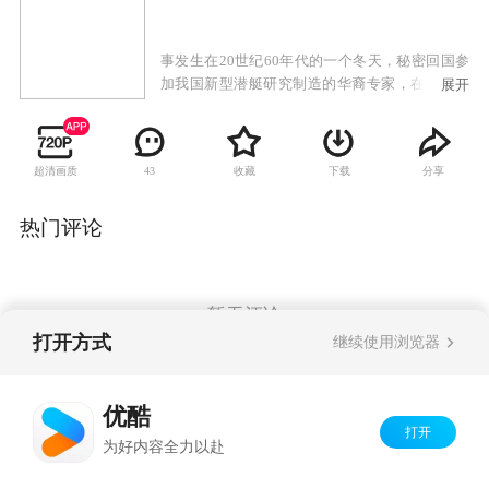
事发生在20世纪60年代的一个冬天，秘密回国参
加我国新型潜艇研究制造的华裔专家，在途经香
展开
港时遭到台湾特务的追杀，险些丧命。小组开始
查找内部存在的间谍，目标是我方的潜艇项目和
协助工作的华裔专家。在台湾方面的指令下，敌
超清画质
收藏
下载
分享
43
人盗窃潜艇试验资料、暗杀许子风、摧毁潜艇试
验车间、枪击华裔专家。经过一番斗智斗勇的生
死较量，许子风他们的三人小组使敌人的阴谋均
热门评论
以失败告终，成功抓获了长期潜伏的间谍范仕
成，保证了华裔专家的安全和潜艇项目的顺利完
成。
暂无评论
打开方式
继续使用浏览器
Copyright©
2026
优酷 youku.com
版权所有
优酷
京ICP备06050721号-1
打开
为好内容全力以赴