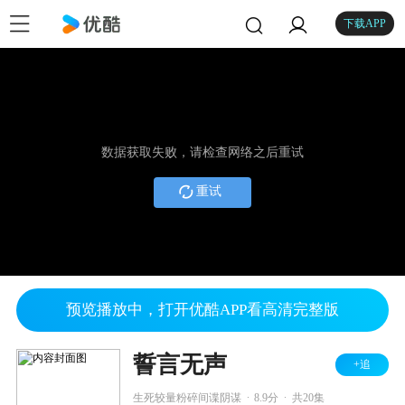
下载APP
数据获取失败，请检查网络之后重试
重试
预览播放中，打开优酷APP看高清完整版
誓言无声
+追
.
.
生死较量粉碎间谍阴谋
8.9分
共20集