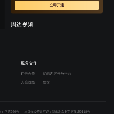
成，保证了华裔专家的安全和潜艇项目的顺利完成。
立即开通
周边视频
间谍自以为深藏不露，没想
到几本书暴露身份
02:00
服务合作
叶冲临危受命成“秋蝉”？同
胞接连被杀害！
广告合作
优酷内容开放平台
02:11
入驻优酷
娱盘
叶冲回忆檀香，感怀小庄出
现
00:49
）字第266号
出版物经营许可证：新出发京批字第直150118号