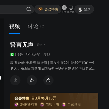
会员特惠
登录
历史
客户端
视频
讨论
22
誓言无声
简介
8.6分
飞天奖
谍战
高明 赵峥 王海燕 寇振海 | 事发生在20世纪60年代的一个
冬天，秘密回国参加我国新型潜艇研究制造的华裔专家，
在途经香港时遭到台湾特务的追杀，险些丧命。小组开始
查找内部存在的间谍，目标是我方的潜艇项目和协助工作
的华裔专家。在台湾方面的指令下，敌人盗窃潜艇试验资
料、暗杀许子风、摧毁潜艇试验车间、枪击华裔专家。经
过一番斗智斗勇的生死较量，许子风他们的三人小组使敌
首3月每月15元
人的阴谋均以失败告终，成功抓获了长期潜伏的间谍范仕