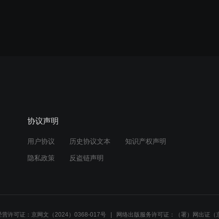
协议声明
用户协议
历史协议文本
知识产权声明
隐私政策
反盗链声明
营许可证：京网文（2024）0368-017号
网络出版服务许可证：（署）网出证（京