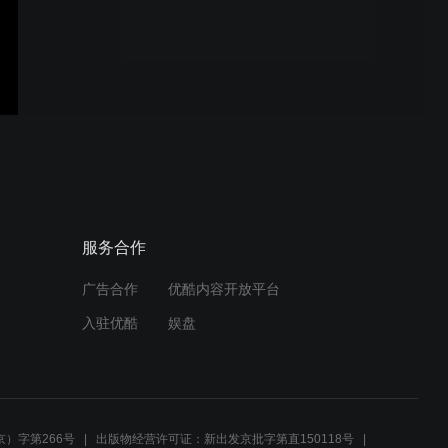
服务合作
广告合作
优酷内容开放平台
入驻优酷
娱盘
）字第266号
出版物经营许可证：新出发京批字第直150118号