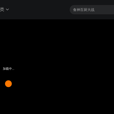
类
加载中...