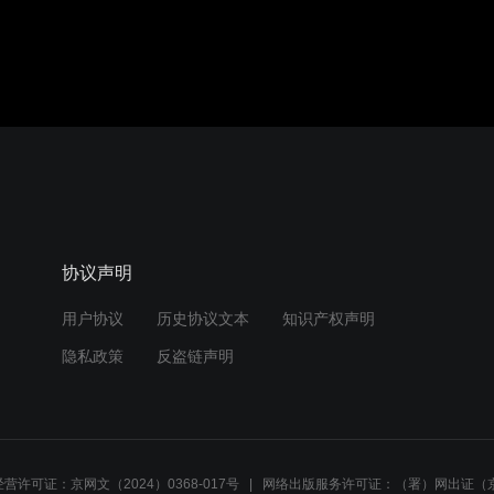
协议声明
用户协议
历史协议文本
知识产权声明
隐私政策
反盗链声明
营许可证：京网文（2024）0368-017号
网络出版服务许可证：（署）网出证（京