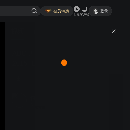
会员特惠
登录
历史
客户端
视频
讨论
ABOUTCG上传_Autodesk Maya
2015- Enhanced UV Toolset
优酷用户1659597133287536
关注
4350粉丝