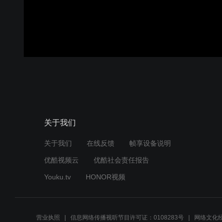
关于我们
关于我们
在线反馈
帧享设备说明
优酷视频云
优酷社会责任报告
Youku.tv
HONOR视频
营业执照
信息网络传播视听节目许可证：0108283号
网络文化经