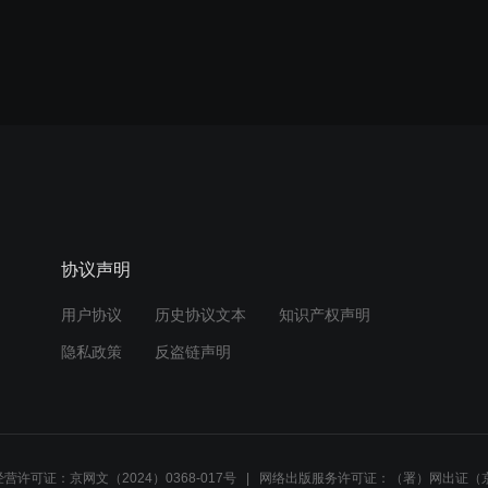
协议声明
用户协议
历史协议文本
知识产权声明
隐私政策
反盗链声明
营许可证：京网文（2024）0368-017号
网络出版服务许可证：（署）网出证（京