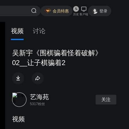
会员特惠
登录
历史
客户端
视频
讨论
吴新宇《围棋骗着怪着破解》
02__让子棋骗着2
艺海苑
关注
5317粉丝
视频