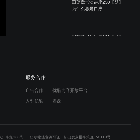
田蕴章书法讲座230【阴】
为什么总是自序
田蕴章书法讲座190【成】
自述攻书历程(一)
田蕴章书法讲座188【骥】
服务合作
如何写好欧楷大字
广告合作
优酷内容开放平台
入驻优酷
娱盘
田蕴章书法讲座185【楼】
楼碑林研讨会
）字第266号
出版物经营许可证：新出发京批字第直150118号