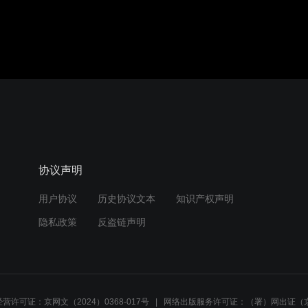
协议声明
用户协议
历史协议文本
知识产权声明
隐私政策
反盗链声明
营许可证：京网文（2024）0368-017号
网络出版服务许可证：（署）网出证（京