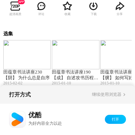
超清画质
评论
收藏
下载
分享
选集
29:05
49:02
田蕴章书法讲座230
田蕴章书法讲座190
田蕴章书法讲座1
【阴】 为什么总是自序
【成】 自述攻书历程
【骥】 如何写好
2015-02-02
2015-01-10
2015-01-10
(一)
字
打开方式
继续使用浏览器
Copyright©
2026
优酷 youku.com
版权所有
京ICP备06050721号-1
优酷
打开
为好内容全力以赴