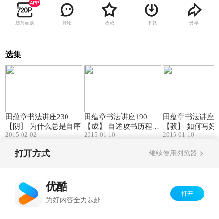
超清画质
评论
收藏
下载
分享
选集
29:05
49:02
田蕴章书法讲座230
田蕴章书法讲座190
田蕴章书法讲座1
【阴】 为什么总是自序
【成】 自述攻书历程
【骥】 如何写好
2015-02-02
2015-01-10
2015-01-10
(一)
字
打开方式
继续使用浏览器
Copyright©
2026
优酷 youku.com
版权所有
京ICP备06050721号-1
优酷
打开
为好内容全力以赴