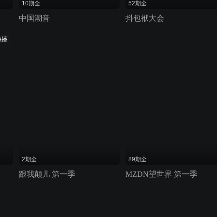
10期全
52期全
中国潮音
抖包袱大会
独播
2期全
89期全
跟我颠儿 第一季
MZDN望世界 第一季