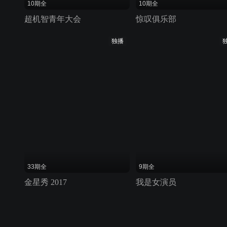
10期全
10期全
超机智青年大会
惊叹俱乐部
独播
33期全
9期全
金星秀 2017
我是女演员