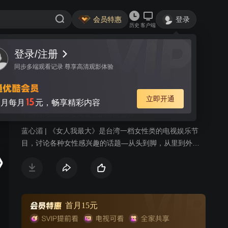
会员特惠
登录
历史
客户端
登录/注册
视频
讨论
5
同步多端观看记录 尊享高清观影体验
女人我最大 2014
简介
立即开通
15
月每月
元，畅享精彩内容
中国台湾/2014/爱美女性的时尚盛典
蓝心湄 | 《女人我最大》是台湾一档女性类的电视娱乐节
目，讨论各种女性感兴趣的话题—从头到脚，从里到外，
从身体到心灵。节目根据中国大陆的流行趋势，对节目内
容进行了深度挖掘和梳理，并有针对性地推荐了很多产
品，是一档适合所有爱美女性的时尚娱乐节目。
首月15元