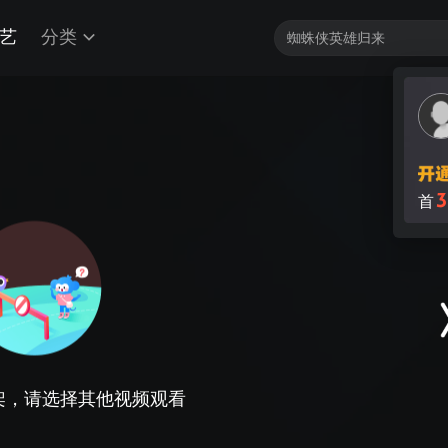
艺
分类
3
首
架，请选择其他视频观看