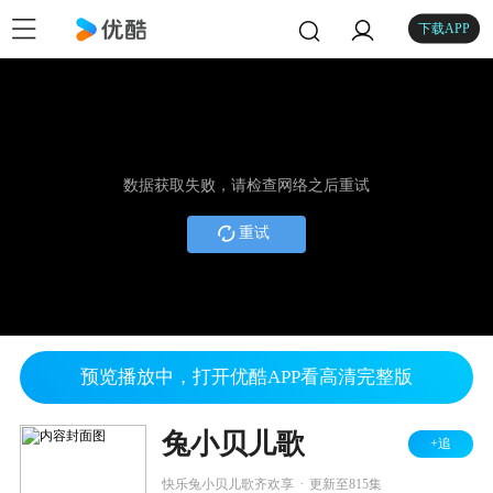
下载APP
数据获取失败，请检查网络之后重试
重试
预览播放中，打开优酷APP看高清完整版
兔小贝儿歌
+追
.
快乐兔小贝儿歌齐欢享
更新至815集