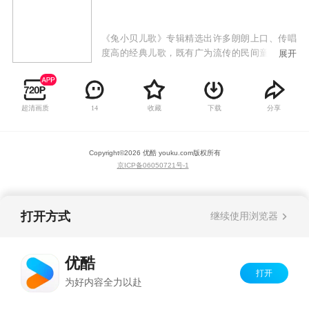
《兔小贝儿歌》专辑精选出许多朗朗上口、传唱
度高的经典儿歌，既有广为流传的民间童谣，也
展开
有极具时代感的原创歌曲，以兔小贝、兔小美等
可爱的卡通形象，通过小歌手们童稚的嗓音为大
家带来全新的儿歌世界。《兔小贝儿歌》专辑符
超清画质
收藏
下载
分享
14
合当代审美、时代潮流的高品质儿歌动画，韵律
轻快活泼的曲调，生动有趣易跟唱的歌词，欢唱
出少年儿童健康向上的精神风貌，让儿童感受到
Copyright©
2026
优酷 youku.com
版权所有
欢乐的音乐氛围，还能从歌曲中学习语言，培养
京ICP备06050721号-1
美感，启发益智，增长见识。
打开方式
继续使用浏览器
优酷
打开
为好内容全力以赴