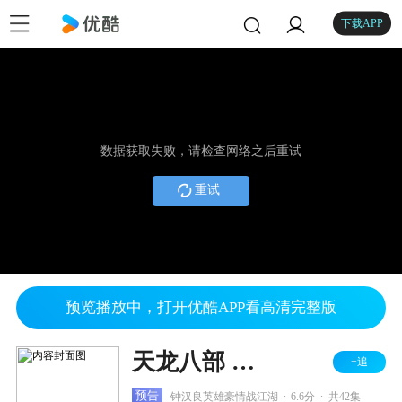
下载APP
数据获取失败，请检查网络之后重试
重试
预览播放中，打开优酷APP看高清完整版
天龙八部 湖南卫视TV版
+追
.
.
预告
钟汉良英雄豪情战江湖
6.6分
共42集