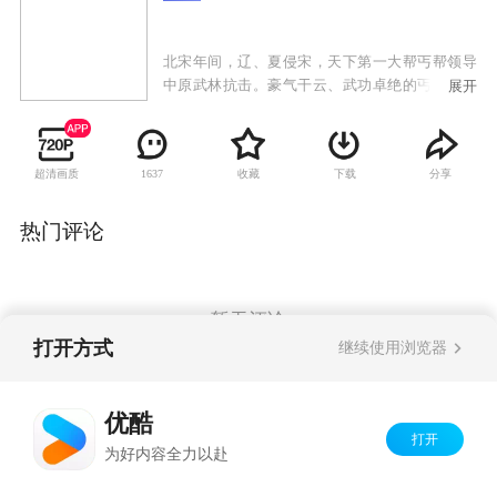
北宋年间，辽、夏侵宋，天下第一大帮丐帮领导
中原武林抗击。豪气干云、武功卓绝的丐帮帮主
展开
乔峰，被康敏指为契丹人而被中原武林所不容。
乔峰四处求证，先后与大理世子段誉和少林弟子
虚竹结义，却屡遭奸人陷害，更错杀红颜知己阿
超清画质
收藏
下载
分享
1637
朱，在成为辽南院大王后更被中原武林唾弃，终
与天下英雄大战一场并决裂，以死明志。风流倜
傥、豁达开朗的段誉逃避习武却屡获奇功；先后
热门评论
留情于木婉清、钟灵，却痴恋貌若天仙的王语
嫣，最后痴情动天，终得美人芳心。天性纯良、
宅心仁厚的虚竹，因缘契合，成就了与梦姑的一
段奇缘，成为西夏驸马，以及全部由女性组成的
暂无评论
灵鹫宫的掌门人。几人的不同际遇、情感上的纠
打开方式
继续使用浏览器
葛共同构成了大义情操、壮士英雄的豪情壮志、
江湖儿女的爱恨情仇的动人故事。
Copyright©
2026
优酷 youku.com
版权所有
优酷
京ICP备06050721号-1
打开
为好内容全力以赴