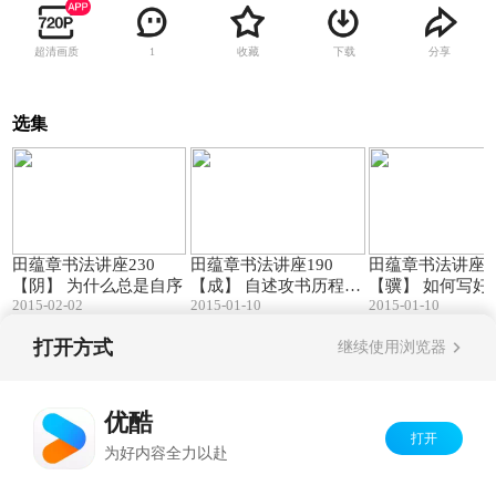
超清画质
收藏
下载
分享
1
选集
29:05
49:02
田蕴章书法讲座230
田蕴章书法讲座190
田蕴章书法讲座1
【阴】 为什么总是自序
【成】 自述攻书历程
【骥】 如何写好
2015-02-02
2015-01-10
2015-01-10
(一)
字
打开方式
继续使用浏览器
Copyright©
2026
优酷 youku.com
版权所有
京ICP备06050721号-1
优酷
打开
为好内容全力以赴