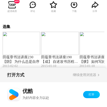
超清画质
评论
收藏
下载
分享
选集
29:05
49:02
田蕴章书法讲座230
田蕴章书法讲座190
田蕴章书法讲座1
【阴】 为什么总是自序
【成】 自述攻书历程
【骥】 如何写好
2015-02-02
2015-01-10
2015-01-10
(一)
字
打开方式
继续使用浏览器
Copyright©
2026
优酷 youku.com
版权所有
京ICP备06050721号-1
优酷
打开
为好内容全力以赴