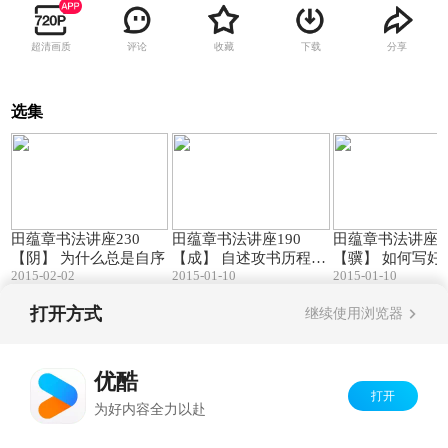
超清画质
评论
收藏
下载
分享
选集
29:05
49:02
田蕴章书法讲座230
田蕴章书法讲座190
田蕴章书法讲座1
【阴】 为什么总是自序
【成】 自述攻书历程
【骥】 如何写好
2015-02-02
2015-01-10
2015-01-10
(一)
字
打开方式
继续使用浏览器
Copyright©
2026
优酷 youku.com
版权所有
京ICP备06050721号-1
优酷
打开
为好内容全力以赴