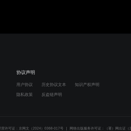
协议声明
用户协议
历史协议文本
知识产权声明
隐私政策
反盗链声明
营许可证：京网文（2024）0368-017号
网络出版服务许可证：（署）网出证（京