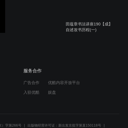
田蕴章书法讲座190【成】
自述攻书历程(一)
田蕴章书法讲座188【骥】
如何写好欧楷大字
服务合作
广告合作
优酷内容开放平台
田蕴章书法讲座185【楼】
入驻优酷
娱盘
楼碑林研讨会
田蕴章书法讲座184【惊】
麟游朝圣(二)
）字第266号
出版物经营许可证：新出发京批字第直150118号