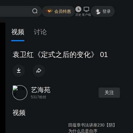
会员特惠
登录
历史
客户端
视频
讨论
袁卫红《定式之后的变化》 01
艺海苑
关注
5317粉丝
视频
田蕴章书法讲座230【阴】
为什么总是自序