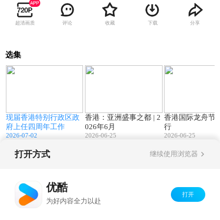
超清画质
评论
收藏
下载
分享
选集
8
05:08
00:32
户
现届香港特别行政区政
香港：亚洲盛事之都 | 2
香港国际龙舟节
商
府上任四周年工作
026年6月
行
2026-07-02
2026-06-25
2026-06-25
打开方式
继续使用浏览器
Copyright©
2026
优酷 youku.com
版权所有
京ICP备06050721号-1
优酷
打开
为好内容全力以赴