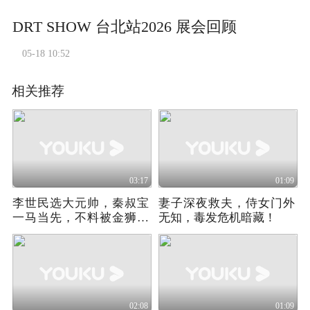
DRT SHOW 台北站2026 展会回顾
05-18 10:52
相关推荐
03:17
01:09
李世民选大元帅，秦叔宝
妻子深夜救夫，侍女门外
一马当先，不料被金狮压
无知，毒发危机暗藏！
到吐血！
02:08
01:09