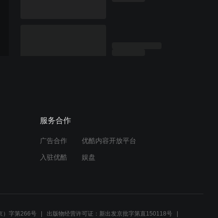
服务合作
广告合作
优酷内容开放平台
入驻优酷
娱盘
）字第266号
出版物经营许可证：新出发京批字第直150118号