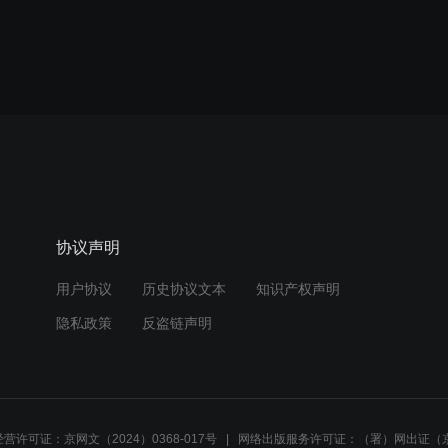
协议声明
用户协议
历史协议文本
知识产权声明
隐私政策
反盗链声明
营许可证：京网文（2024）0368-017号
网络出版服务许可证：（署）网出证（京