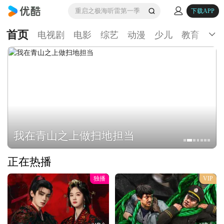
重启之极海听雷第一季
下载APP
首页
电视剧
电影
综艺
动漫
少儿
教育
生
我在青山之上做扫地担当
正在热播
独播
VIP