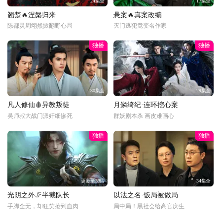
24集全
17集全
翘楚🔥涅槃归来
悬案🔥真案改编
陈都灵周翊然掀翻野心局
灭门逃犯竟变名作家
独播
独播
30集全
29集全
凡人修仙🩸异教叛徒
月鳞绮纪·连环挖心案
吴师叔大战门派奸细惨死
群妖剧本杀 画皮难画心
独播
独播
更新至33话
34集全
光阴之外🦵半截队长
以法之名·饭局被做局
手脚全无，却狂笑抢到血肉
局中局！黑社会给高官庆生