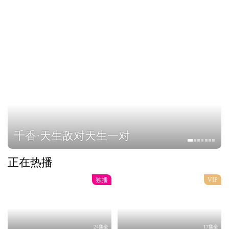
千香·天生敌对天生一对
正在热播
独播
VIP
24集全
17集全