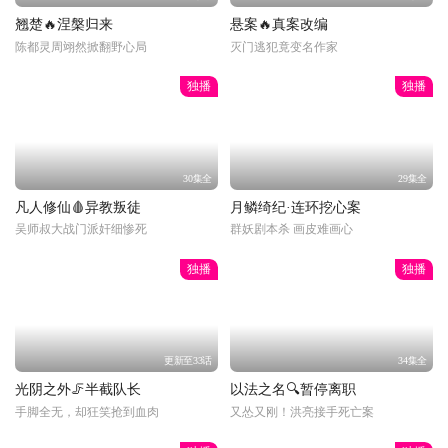
翘楚🔥涅槃归来
悬案🔥真案改编
陈都灵周翊然掀翻野心局
灭门逃犯竟变名作家
独播
独播
30集全
29集全
凡人修仙🩸异教叛徒
月鳞绮纪·连环挖心案
吴师叔大战门派奸细惨死
群妖剧本杀 画皮难画心
独播
独播
更新至33话
34集全
光阴之外🦵半截队长
以法之名🔍暂停离职
手脚全无，却狂笑抢到血肉
又怂又刚！洪亮接手死亡案