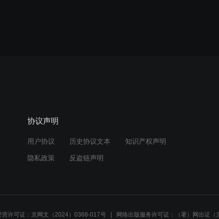
协议声明
用户协议
历史协议文本
知识产权声明
隐私政策
反盗链声明
营许可证：京网文（2024）0368-017号
网络出版服务许可证：（署）网出证（京