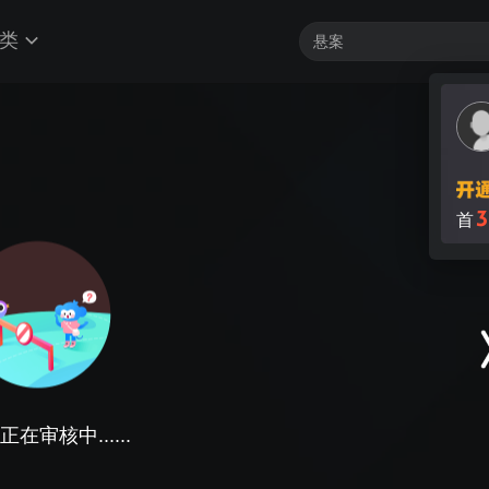
类
3
首
在审核中......