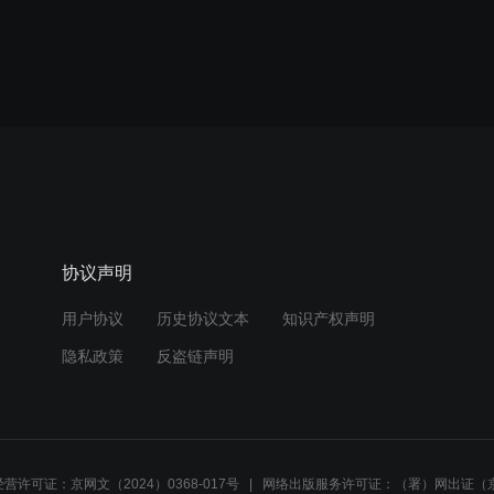
协议声明
用户协议
历史协议文本
知识产权声明
隐私政策
反盗链声明
营许可证：京网文（2024）0368-017号
网络出版服务许可证：（署）网出证（京