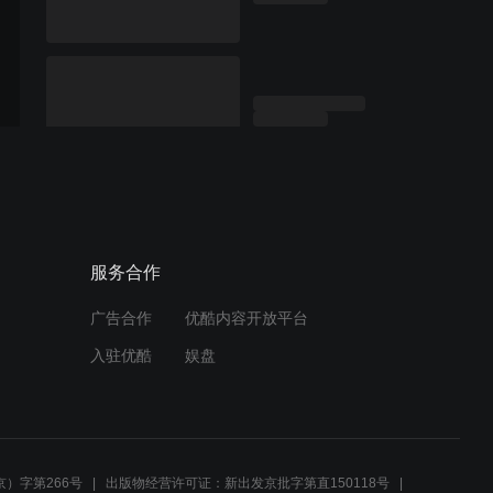
服务合作
广告合作
优酷内容开放平台
入驻优酷
娱盘
）字第266号
出版物经营许可证：新出发京批字第直150118号