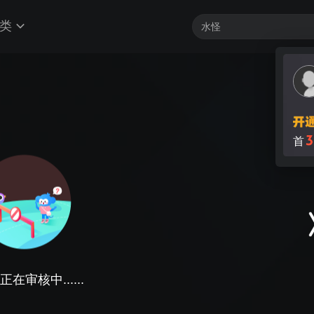
类
3
首
在审核中......