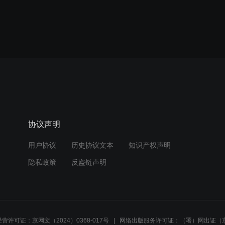
协议声明
用户协议
历史协议文本
知识产权声明
隐私政策
反盗链声明
营许可证：京网文（2024）0368-017号
网络出版服务许可证：（署）网出证（京