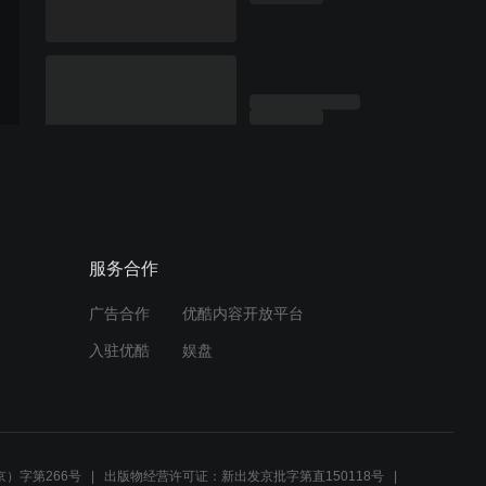
服务合作
广告合作
优酷内容开放平台
入驻优酷
娱盘
）字第266号
出版物经营许可证：新出发京批字第直150118号